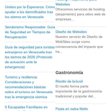
Websites
Unidos por la Esperanza: Cómo
Parque Nacional Sierra Nevada
Ofrecemos servicios de hosting
ayudar a los damnificados tras
(alojamiento) para sitios web de
Parque Nacional Cinaruco-Capanaparo
los sismos en Venezuela
empresas...
Parque Nacional Parima-Tapirapeco
Senderismo Responsable: Guía
Parque Nacional Jaua-Sarisariñama
Diseño de Websites
de Seguridad en Tiempos de
Nuestro servicio de Diseño de
Recuperación
Ecoturismo en Venezuela
WebSites surge como
Montañas y Llanos
consecuencia del impacto que
Guía de seguridad para turistas
ha...
extranjeros en Venezuela tras
Zona Costera Venezolana
los sismos de 2026 (Protocolo
Amazonas
de actuación ante la
emergencia)
Barlovento
Gastronomía
Delta Amacuro
Turismo y resiliencia:
Risotto de brócoli
Consideraciones y
Estado Sucre
El risotto forma parte
recomendaciones básicas
importante de la gastronomía
sobre el turismo en Venezuela
La Colonia Tovar
tradicional y popular del...
tras la emergencia sísmica
La Gran Sabana
5 Escapadas Familiares en
Mérida
Pasta en salsa filetto