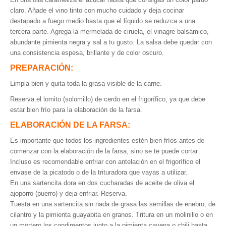
claro. Añade el vino tinto con mucho cuidado y deja cocinar
destapado a fuego medio hasta que el líquido se reduzca a una
tercera parte. Agrega la mermelada de ciruela, el vinagre balsámico,
abundante pimienta negra y sal a tu gusto. La salsa debe quedar con
una consistencia espesa, brillante y de color oscuro.
PREPARACIÓN:
Limpia bien y quita toda la grasa visible de la carne.
Reserva el lomito (solomillo) de cerdo en el frigorífico, ya que debe
estar bien frío para la elaboración de la farsa.
ELABORACIÓN DE LA FARSA:
Es importante que todos los ingredientes estén bien fríos antes de
comenzar con la elaboración de la farsa, sino se te puede cortar.
Incluso es recomendable enfriar con antelación en el frigorífico el
envase de la picatodo o de la trituradora que vayas a utilizar.
En una sartencita dora en dos cucharadas de aceite de oliva el
ajoporro (puerro) y deja enfriar. Reserva.
Tuesta en una sartencita sin nada de grasa las semillas de enebro, de
cilantro y la pimienta guayabita en granos. Tritura en un molinillo o en
un mortero los condimentos junto a la pimienta cayena o chili hasta