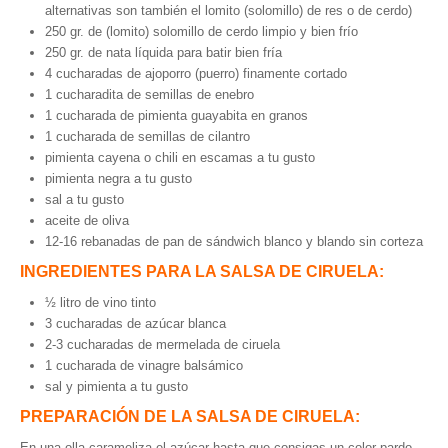
alternativas son también el lomito (solomillo) de res o de cerdo)
250 gr. de (lomito) solomillo de cerdo limpio y bien frío
250 gr. de nata líquida para batir bien fría
4 cucharadas de ajoporro (puerro) finamente cortado
1 cucharadita de semillas de enebro
1 cucharada de pimienta guayabita en granos
1 cucharada de semillas de cilantro
pimienta cayena o chili en escamas a tu gusto
pimienta negra a tu gusto
sal a tu gusto
aceite de oliva
12-16 rebanadas de pan de sándwich blanco y blando sin corteza
INGREDIENTES PARA LA SALSA DE CIRUELA:
½ litro de vino tinto
3 cucharadas de azúcar blanca
2-3 cucharadas de mermelada de ciruela
1 cucharada de vinagre balsámico
sal y pimienta a tu gusto
PREPARACIÓN DE LA SALSA DE CIRUELA:
En una olla carameliza el azúcar hasta que consigas un color pardo