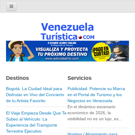
Home
Turismo en Venezuela
Parques Nacionales de Venezuela
Parque Nacional Archipiélago Los Roques
Parque Nacional Canaima
El Salto Angel
Destinos
Servicios
Parque Nacional Henri Pittier y Choroní
Parque Nacional La Cueva del Guácharo
Bogotá: La Ciudad Ideal para
Publicidad: Potencie su Marca
Disfrutar en Vivo del Concierto
en el Portal de Turismo y los
Parque Nacional Laguna de Tacarigua
de tu Artista Favorito
Negocios en Venezuela
En el dinámico escenario
Parque Nacional Los Médanos de Coro
económico de 2026, la
El Viaje Empieza Desde Que Te
Parque Nacional Mochima
visibilidad no es un lujo, es...
Subes al Vehículo: La
Experiencia del Transporte
Parque Nacional Morrocoy
Terrestre Ejecutivo
Hosting / Alojamiento para
Parque Nacional Península de Paria