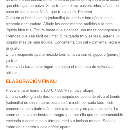
que obtengas un polvo. Si se te hace difícil pulverizarlos, añade un
poco de sal gruesa. Verás que te ayudará. Reserva.
Corta en cubos el lomito (solomillo) de cerdo e introdúcelo en la
picatodo o trituradora. Añade los condimentos molidos y la nata
líquida bien fría. Tritura hasta que alcances una masa homogénea y
cremosa que sea fácil de untar. Si te queda muy espesa, agrega un
poquito más de nata líquida. Condimenta con sal y pimienta negra a
tu gusto.
En un recipiente aparte mezcla bien la farsa con el ajoporro (puerro)
ya frío.
Reserva la farsa en el frigorífico hasta el momento de volverla a
utilizar.
ELABORACIÓN FINAL:
Precalienta el horno a 180°C / 350°F (arriba y abajo).
En una sartén grande dora en un poquito de aceite de oliva el lomito
(solomillo) de ciervo aprox. durante 1 minuto por cada lado. Este
proceso es para darle más sabor a la carne y no para cocinarla. La
carne de ciervo es bastante magra y es por ello que es recomendable
cocinarla y consumirla a término medio o incluso menos. Saca la
carne de la sartén y deja enfriar aparte.