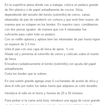
En la superficie plana donde vas a trabajar, coloca un pedazo grande
de film plástico o de papel antiadherente de cocina. Sitúa,
dependiendo del tamaño del lomito (solomillo) de ciervo, varias
rebanadas de pan de sándwich sin corteza y que esté bien suave, de
manera que se solapen en los bordes. En nuestro caso, contábamos
con dos piezas iguales, de manera que con 6 rebanadas fue
suficiente para cubrir todo un pedazo.
Con un rodillo aplasta y aplana bien las rebanadas de pan hasta lograr
un espesor de 2-3 mm.
Unta el pan con una capa de farsa de aprox. ½ cm.
Añade sal y pimienta al solomillo de ciervo y colócalo sobre el manto
de farsa.
Envuelve cuidadosamente el lomito (solomillo) con ayuda del papel
antiadherente.
Corta los bordes que te sobren.
En una sartén grande agrega unas 6 cucharadas de aceite de oliva y
dora el rollo por todos los lados hasta que adquiera un color doradito.
Introduce el rollo en el horno y hornea de 20 a 30 minutos.
Para probar si la carne está lista, introduce una aguja de cocer grande