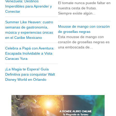
Venezuela: Destinos
El tomate nunca puede faltar en
Museos y otros sitios de interés en Amazonas
Imperdibles para Aprender y
nuestra cesta de frutas.
Conectar
Museos y otros sitios de interés en Anzoátegui
Siempre existe algún...
Museos y otros sitios de interés en Aragua
Summer Like Heaven: cuatro
Mousse de mango con corazón
semanas de gastronomía,
Museos y otros sitios de interés en Bolívar
de grosellas negras
música y experiencias únicas
Museos y otros sitios de interés en Falcón
Esta mousse de mango con
en el Caribe Mexicano
corazón de grosellas negras es
Museos y otros sitios de interés en Sucre
una emboscada de...
Celebra a Papá con Aventura:
Puerto La Cruz
Escapada Inolvidable a Vista
Caracas Yura
Destinos Turísticos
¡La Magia te Espera! Guía
Noticias turísticas
Definitiva para conquistar Walt
Disney World en Orlando
Gastronomía
Cocinando a mi manera
Servicios
Diseño de Websites