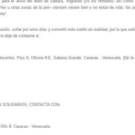
 para el alivio del dolor de cabeza, migrañas y/o los refriados; así como l
ies u otras zonas de la piel– siempre vienen bien y no están de más; los 
nte".
vión, soñar por unos días y convertir este sueño en realidad, por lo que solo 
no deje de contactar a:
ltocentro, Piso 8, Oficina 8-E. Sabana Grande. Caracas - Venezuela. (De la
 SOLIDARIOS, CONTACTA CON:
Ofic 8. Caracas - Venezuela.