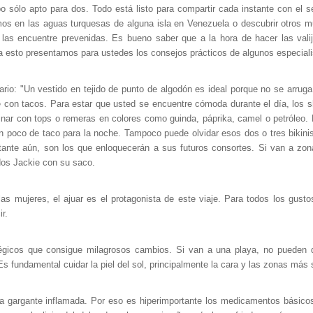
o sólo apto para dos. Todo está listo para compartir cada instante con el s
s en las aguas turquesas de alguna isla en Venezuela o descubrir otros 
e las encuentre prevenidas. Es bueno saber que a la hora de hacer las vali
a esto presentamos para ustedes los consejos prácticos de algunos especiali
ario: "Un vestido en tejido de punto de algodón es ideal porque no se arru
 con tacos. Para estar que usted se encuentre cómoda durante el día, los 
nar con tops o remeras en colores como guinda, páprika, camel o petróleo. 
n poco de taco para la noche. Tampoco puede olvidar esos dos o tres bikinis
tante aún, son los que enloquecerán a sus futuros consortes. Si van a zona
dos Jackie con su saco.
las mujeres, el ajuar es el protagonista de este viaje. Para todos los gusto
r.
tégicos que consigue milagrosos cambios. Si van a una playa, no pueden d
s fundamental cuidar la piel del sol, principalmente la cara y las zonas más 
a gargante inflamada. Por eso es hiperimportante los medicamentos básicos