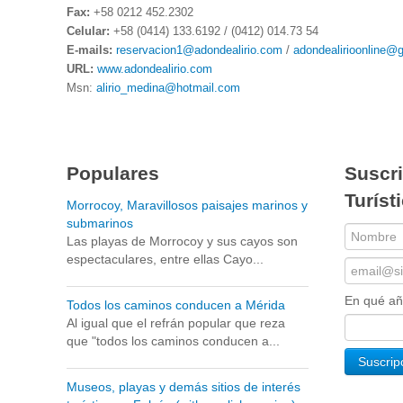
Fax:
+58 0212 452.2302
Celular:
+58 (0414) 133.6192 / (0412) 014.73 54
E-mails:
reservacion1@adondealirio.com
/
adondealirioonline@
URL:
www.adondealirio.com
Msn:
alirio_medina@hotmail.com
Populares
Suscri
Turíst
Morrocoy, Maravillosos paisajes marinos y
submarinos
Las playas de Morrocoy y sus cayos son
espectaculares, entre ellas Cayo...
En qué a
Todos los caminos conducen a Mérida
Al igual que el refrán popular que reza
que "todos los caminos conducen a...
Museos, playas y demás sitios de interés