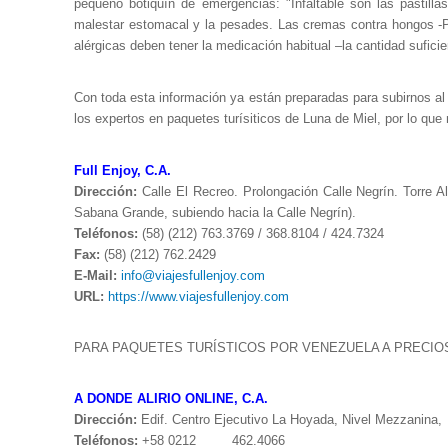
pequeño botiquín de emergencias: "Infaltable son las pastillas
malestar estomacal y la pesades. Las cremas contra hongos -P
alérgicas deben tener la medicación habitual –la cantidad suficie
Con toda esta información ya están preparadas para subirnos al a
los expertos en paquetes turísiticos de Luna de Miel, por lo que 
Full Enjoy, C.A.
Dirección:
Calle El Recreo. Prolongación Calle Negrín. Torre A
Sabana Grande, subiendo hacia la Calle Negrín).
Teléfonos:
(58) (212) 763.3769 / 368.8104 / 424.7324
Fax:
(58) (212) 762.2429
E-Mail:
info@viajesfullenjoy.com
URL:
https://www.viajesfullenjoy.com
PARA PAQUETES TURÍSTICOS POR VENEZUELA A PRECIOS
A DONDE ALIRIO ONLINE, C.A.
Dirección:
Edif. Centro Ejecutivo La Hoyada, Nivel Mezzanina, 
Teléfonos:
+58 0212 462.4066