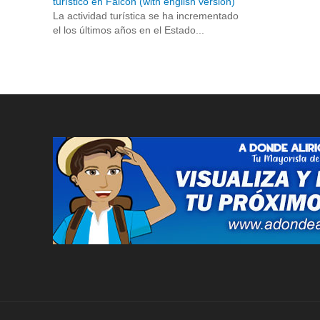
turístico en Falcón (with english version)
La actividad turística se ha incrementado
el los últimos años en el Estado...