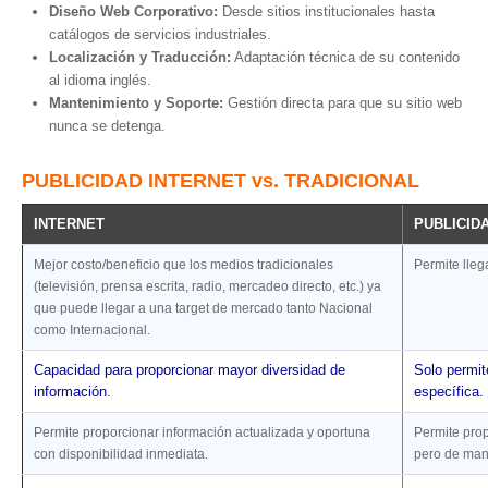
Hosting / Alojamiento para Websites
Diseño Web Corporativo:
Desde sitios institucionales hasta
catálogos de servicios industriales.
Publicidad
Localización y Traducción:
Adaptación técnica de su contenido
Tienda en línea
al idioma inglés.
Mantenimiento y Soporte:
Gestión directa para que su sitio web
nunca se detenga.
PUBLICIDAD INTERNET vs. TRADICIONAL
INTERNET
PUBLICID
Mejor costo/beneficio que los medios tradicionales
Permite lleg
(televisión, prensa escrita, radio, mercadeo directo, etc.) ya
que puede llegar a una target de mercado tanto Nacional
como Internacional.
Capacidad para proporcionar mayor diversidad de
Solo permit
información.
específica.
Permite proporcionar información actualizada y oportuna
Permite prop
con disponibilidad inmediata.
pero de mane