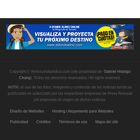
Copyright © Venezuelaturistica.com (site propiedad de:
Gabriel Hidalgo
Chang
). Todos los derechos reservados / All rights reserved.
NOTA:
el uso de las fotos, imágenes y contenido de las noticias turísticas
publicadas es autorizado por las respectivas empresas de Press Release
y/o empresas de origen de dichas noticias.
Diseño de Websites
Hosting / Alojamiento para Websites
Publicidad
Créditos
Términos de uso
Mapa del site