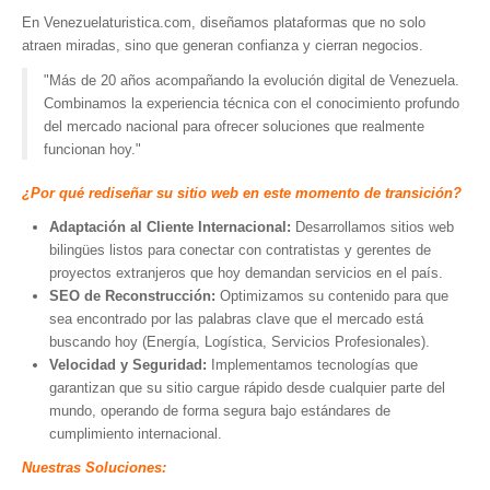
Museos y otros sitios de interés en Amazonas
En Venezuelaturistica.com, diseñamos plataformas que no solo
atraen miradas, sino que generan confianza y cierran negocios.
Museos y otros sitios de interés en Anzoátegui
"Más de 20 años acompañando la evolución digital de Venezuela.
Museos y otros sitios de interés en Aragua
Combinamos la experiencia técnica con el conocimiento profundo
Museos y otros sitios de interés en Bolívar
del mercado nacional para ofrecer soluciones que realmente
funcionan hoy."
Museos y otros sitios de interés en Falcón
Museos y otros sitios de interés en Sucre
¿Por qué rediseñar su sitio web en este momento de transición?
Puerto La Cruz
Adaptación al Cliente Internacional:
Desarrollamos sitios web
bilingües listos para conectar con contratistas y gerentes de
Destinos Turísticos
proyectos extranjeros que hoy demandan servicios en el país.
SEO de Reconstrucción:
Optimizamos su contenido para que
Noticias turísticas
sea encontrado por las palabras clave que el mercado está
buscando hoy (Energía, Logística, Servicios Profesionales).
Gastronomía
Velocidad y Seguridad:
Implementamos tecnologías que
Cocinando a mi manera
garantizan que su sitio cargue rápido desde cualquier parte del
mundo, operando de forma segura bajo estándares de
Servicios
cumplimiento internacional.
Diseño de Websites
Nuestras Soluciones: