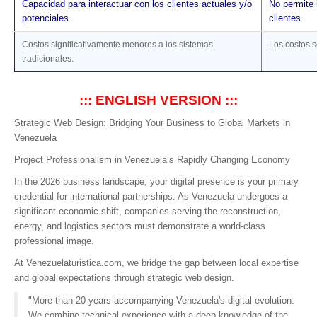
Capacidad para interactuar con los clientes actuales y/o
No permite 
potenciales.
clientes.
Costos significativamente menores a los sistemas
Los costos s
tradicionales.
::: ENGLISH VERSION :::
Strategic Web Design: Bridging Your Business to Global Markets in
Venezuela
Project Professionalism in Venezuela’s Rapidly Changing Economy
In the 2026 business landscape, your digital presence is your primary
credential for international partnerships. As Venezuela undergoes a
significant economic shift, companies serving the reconstruction,
energy, and logistics sectors must demonstrate a world-class
professional image.
At Venezuelaturistica.com, we bridge the gap between local expertise
and global expectations through strategic web design.
"More than 20 years accompanying Venezuela's digital evolution.
We combine technical experience with a deep knowledge of the