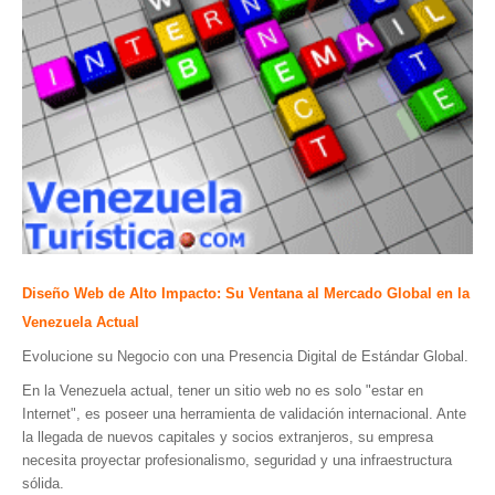
Parque Nacional Sierra Nevada
Parque Nacional Cinaruco-Capanaparo
Parque Nacional Parima-Tapirapeco
Parque Nacional Jaua-Sarisariñama
Ecoturismo en Venezuela
Montañas y Llanos
Zona Costera Venezolana
Amazonas
Diseño Web de Alto Impacto: Su Ventana al Mercado Global en la
Barlovento
Venezuela Actual
Delta Amacuro
Evolucione su Negocio con una Presencia Digital de Estándar Global.
Estado Sucre
En la Venezuela actual, tener un sitio web no es solo "estar en
La Colonia Tovar
Internet", es poseer una herramienta de validación internacional. Ante
la llegada de nuevos capitales y socios extranjeros, su empresa
La Gran Sabana
necesita proyectar profesionalismo, seguridad y una infraestructura
Mérida
sólida.