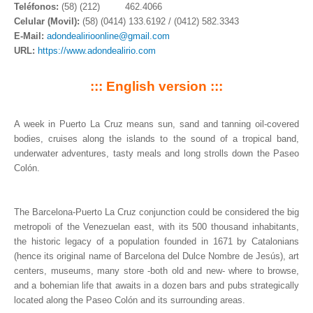
Teléfonos:
(58) (212) 462.4066
Celular (Movil):
(58) (0414) 133.6192 / (0412) 582.3343
E-Mail:
adondealirioonline@gmail.com
URL:
https://www.adondealirio.com
::: English version :::
A week in Puerto La Cruz means sun, sand and tanning oil-covered
bodies, cruises along the islands to the sound of a tropical band,
underwater adventures, tasty meals and long strolls down the Paseo
Colón.
The Barcelona-Puerto La Cruz conjunction could be considered the big
metropoli of the Venezuelan east, with its 500 thousand inhabitants,
the historic legacy of a population founded in 1671 by Catalonians
(hence its original name of Barcelona del Dulce Nombre de Jesús), art
centers, museums, many store -both old and new- where to browse,
and a bohemian life that awaits in a dozen bars and pubs strategically
located along the Paseo Colón and its surrounding areas.