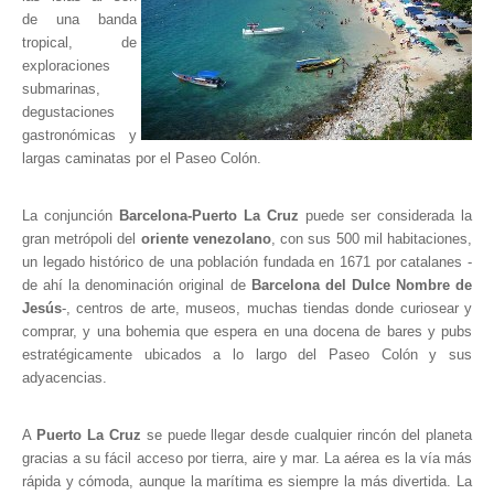
de una banda
Parque Nacional Sierra Nevada
tropical, de
exploraciones
Parque Nacional Cinaruco-Capanaparo
submarinas,
Parque Nacional Parima-Tapirapeco
degustaciones
gastronómicas y
Parque Nacional Jaua-Sarisariñama
largas caminatas por el Paseo Colón.
Ecoturismo en Venezuela
Montañas y Llanos
La conjunción
Barcelona-Puerto La Cruz
puede ser considerada la
Zona Costera Venezolana
gran metrópoli del
oriente venezolano
, con sus 500 mil habitaciones,
un legado histórico de una población fundada en 1671 por catalanes -
Amazonas
de ahí la denominación original de
Barcelona del Dulce Nombre de
Barlovento
Jesús
-, centros de arte, museos, muchas tiendas donde curiosear y
comprar, y una bohemia que espera en una docena de bares y pubs
Delta Amacuro
estratégicamente ubicados a lo largo del Paseo Colón y sus
Estado Sucre
adyacencias.
La Colonia Tovar
A
Puerto La Cruz
se puede llegar desde cualquier rincón del planeta
La Gran Sabana
gracias a su fácil acceso por tierra, aire y mar. La aérea es la vía más
Mérida
rápida y cómoda, aunque la marítima es siempre la más divertida. La