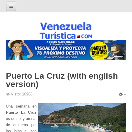
Home
Turismo en Venezuela
Parques Nacionales de Venezuela
Parque Nacional Archipiélago Los Roques
Parque Nacional Canaima
El Salto Angel
Puerto La Cruz (with english
Parque Nacional Henri Pittier y Choroní
version)
Parque Nacional La Cueva del Guácharo
Visto: 10908
Parque Nacional Laguna de Tacarigua
Parque Nacional Los Médanos de Coro
Una semana en
Puerto La Cruz
Parque Nacional Mochima
es de sol y arena,
Parque Nacional Morrocoy
de cruceros por
las islas al son
Parque Nacional Península de Paria