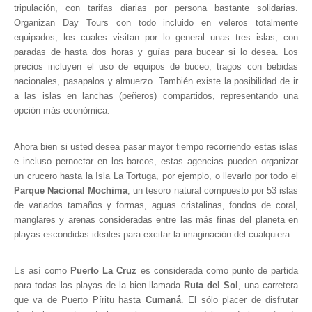
tripulación, con tarifas diarias por persona bastante solidarias.
Organizan Day Tours con todo incluido en veleros totalmente
equipados, los cuales visitan por lo general unas tres islas, con
paradas de hasta dos horas y guías para bucear si lo desea. Los
precios incluyen el uso de equipos de buceo, tragos con bebidas
nacionales, pasapalos y almuerzo. También existe la posibilidad de ir
a las islas en lanchas (peñeros) compartidos, representando una
opción más económica.
Ahora bien si usted desea pasar mayor tiempo recorriendo estas islas
e incluso pernoctar en los barcos, estas agencias pueden organizar
un crucero hasta la Isla La Tortuga, por ejemplo, o llevarlo por todo el
Parque Nacional Mochima
, un tesoro natural compuesto por 53 islas
de variados tamaños y formas, aguas cristalinas, fondos de coral,
manglares y arenas consideradas entre las más finas del planeta en
playas escondidas ideales para excitar la imaginación del cualquiera.
Es así como
Puerto La Cruz
es considerada como punto de partida
para todas las playas de la bien llamada
Ruta del Sol
, una carretera
que va de Puerto Píritu hasta
Cumaná
. El sólo placer de disfrutar