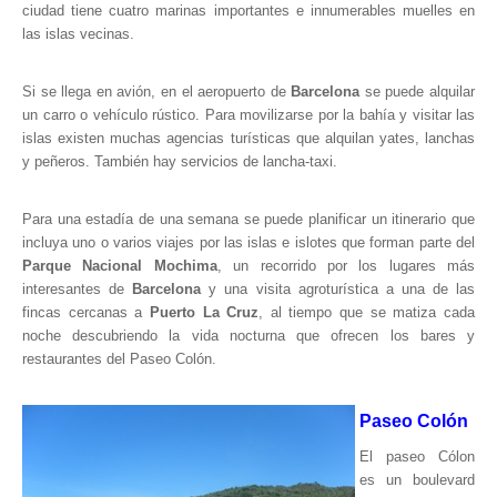
ciudad tiene cuatro marinas importantes e innumerables muelles en
Museos y otros sitios de interés en Amazonas
las islas vecinas.
Museos y otros sitios de interés en Anzoátegui
Museos y otros sitios de interés en Aragua
Si se llega en avión, en el aeropuerto de
Barcelona
se puede alquilar
un carro o vehículo rústico. Para movilizarse por la bahía y visitar las
Museos y otros sitios de interés en Bolívar
islas existen muchas agencias turísticas que alquilan yates, lanchas
Museos y otros sitios de interés en Falcón
y peñeros. También hay servicios de lancha-taxi.
Museos y otros sitios de interés en Sucre
Para una estadía de una semana se puede planificar un itinerario que
Puerto La Cruz
incluya uno o varios viajes por las islas e islotes que forman parte del
Destinos Turísticos
Parque Nacional Mochima
, un recorrido por los lugares más
interesantes de
Barcelona
y una visita agroturística a una de las
Noticias turísticas
fincas cercanas a
Puerto La Cruz
, al tiempo que se matiza cada
noche descubriendo la vida nocturna que ofrecen los bares y
Gastronomía
restaurantes del Paseo Colón.
Cocinando a mi manera
Paseo Colón
Servicios
El paseo Cólon
Diseño de Websites
es un boulevard