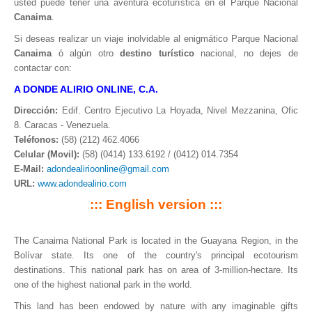
usted puede tener una aventura ecoturística en el Parque Nacional
Canaima
.
Si deseas realizar un viaje inolvidable al enigmático Parque Nacional
Canaima
ó algún otro
destino turístico
nacional, no dejes de
contactar con:
A DONDE ALIRIO ONLINE, C.A.
Dirección:
Edif. Centro Ejecutivo La Hoyada, Nivel Mezzanina, Ofic
8. Caracas - Venezuela.
Teléfonos:
(58) (212) 462.4066
Celular (Movil):
(58) (0414) 133.6192 / (0412) 014.7354
E-Mail:
adondealirioonline@gmail.com
URL:
www.adondealirio.com
::: English version :::
The Canaima National Park is located in the Guayana Region, in the
Bolívar state. Its one of the country's principal ecotourism
destinations. This national park has on area of 3-million-hectare. Its
one of the highest national park in the world.
This land has been endowed by nature with any imaginable gifts