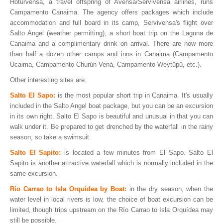
Hoturvensa, a travel offspring of Avensa/Servivensa airlines, runs
Campamento Canaima. The agency offers packages which include
accommodation and full board in its camp, Servivensa's flight over
Salto Angel (weather permitting), a short boat trip on the Laguna de
Canaima and a complimentary drink on arrival. There are now more
than half a dozen other camps and inns in Canaima (Campamento
Ucaima, Campamento Churún Vená, Campamento Weytüpü, etc.).
Other interesting sites are:
Salto El Sapo:
is the most popular short trip in Canaima. It's usually
included in the Salto Angel boat package, but you can be an excursion
in its own right. Salto El Sapo is beautiful and unusual in that you can
walk under it. Be prepared to get drenched by the waterfall in the rainy
season, so take a swimsuit.
Salto El Sapito:
is located a few minutes from El Sapo. Salto El
Sapito is another attractive waterfall which is normally included in the
same excursion.
Río Carrao to Isla Orquídea by Boat:
in the dry season, when the
water level in local rivers is low, the choice of boat excursion can be
limited, though trips upstream on the Río Carrao to Isla Orquídea may
still be possible.