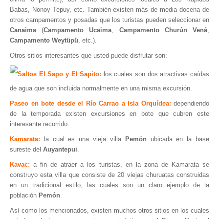
Hosting / Alojamiento para Websites
Babas, Nonoy Tepuy, etc. También existen más de media docena de
Publicidad
otros campamentos y posadas que los turistas pueden seleccionar en
Canaima
(
Campamento Ucaima
,
Campamento Churún Vená
,
Tienda en línea
Campamento Weytüpü
, etc.).
Otros sitios interesantes que usted puede disfrutar son:
Saltos El Sapo y El Sapito:
los cuales son dos atractivas caídas
de agua que son incluida normalmente en una misma excursión.
Paseo en bote desde el Río Carrao a Isla Orquídea:
dependiendo
de la temporada existen excursiones en bote que cubren este
interesante recorrido.
Kamarata:
la cual es una vieja villa
Pemón
ubicada en la base
sureste del
Auyantepui
.
Kavac:
a fin de atraer a los turistas, en la zona de Kamarata se
construyo esta villa que consiste de 20 viejas churuatas construidas
en un tradicional estilo, las cuales son un claro ejemplo de la
población
Pemón
.
Así como los mencionados, existen muchos otros sitios en los cuales