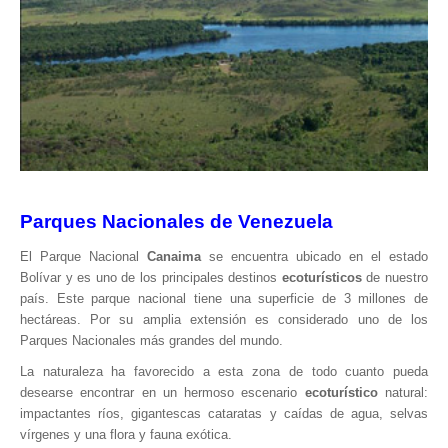
Parque Nacional Sierra Nevada
Parque Nacional Cinaruco-Capanaparo
Parque Nacional Parima-Tapirapeco
Parque Nacional Jaua-Sarisariñama
Ecoturismo en Venezuela
Montañas y Llanos
Zona Costera Venezolana
Parques Nacionales de Venezuela
Amazonas
El Parque Nacional
Canaima
se encuentra ubicado en el estado
Bolívar y es uno de los principales destinos
ecoturísticos
de nuestro
Barlovento
país. Este parque nacional tiene una superficie de 3 millones de
Delta Amacuro
hectáreas. Por su amplia extensión es considerado uno de los
Estado Sucre
Parques Nacionales más grandes del mundo.
La Colonia Tovar
La naturaleza ha favorecido a esta zona de todo cuanto pueda
desearse encontrar en un hermoso escenario
ecoturístico
natural:
La Gran Sabana
impactantes ríos, gigantescas cataratas y caídas de agua, selvas
Mérida
vírgenes y una flora y fauna exótica.