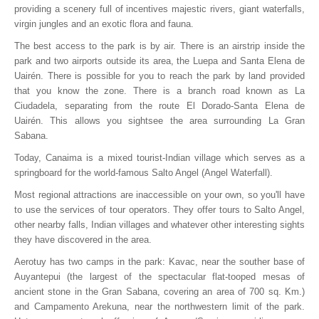
providing a scenery full of incentives majestic rivers, giant waterfalls,
virgin jungles and an exotic flora and fauna.
The best access to the park is by air. There is an airstrip inside the
park and two airports outside its area, the Luepa and Santa Elena de
Uairén. There is possible for you to reach the park by land provided
that you know the zone. There is a branch road known as La
Ciudadela, separating from the route El Dorado-Santa Elena de
Uairén. This allows you sightsee the area surrounding La Gran
Sabana.
Today, Canaima is a mixed tourist-Indian village which serves as a
springboard for the world-famous Salto Angel (Angel Waterfall).
Most regional attractions are inaccessible on your own, so you'll have
to use the services of tour operators. They offer tours to Salto Angel,
other nearby falls, Indian villages and whatever other interesting sights
they have discovered in the area.
Aerotuy has two camps in the park: Kavac, near the souther base of
Auyantepui (the largest of the spectacular flat-tooped mesas of
ancient stone in the Gran Sabana, covering an area of 700 sq. Km.)
and Campamento Arekuna, near the northwestern limit of the park.