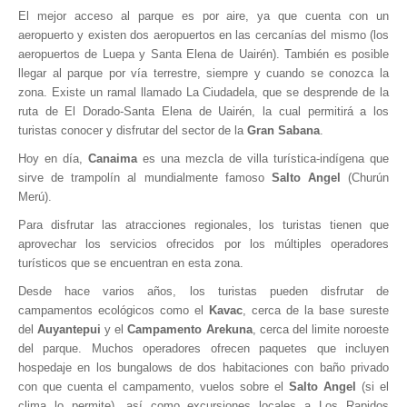
Museos y otros sitios de interés en Amazonas
El mejor acceso al parque es por aire, ya que cuenta con un
aeropuerto y existen dos aeropuertos en las cercanías del mismo (los
Museos y otros sitios de interés en Anzoátegui
aeropuertos de Luepa y Santa Elena de Uairén). También es posible
Museos y otros sitios de interés en Aragua
llegar al parque por vía terrestre, siempre y cuando se conozca la
zona. Existe un ramal llamado La Ciudadela, que se desprende de la
Museos y otros sitios de interés en Bolívar
ruta de El Dorado-Santa Elena de Uairén, la cual permitirá a los
Museos y otros sitios de interés en Falcón
turistas conocer y disfrutar del sector de la
Gran Sabana
.
Museos y otros sitios de interés en Sucre
Hoy en día,
Canaima
es una mezcla de villa turística-indígena que
sirve de trampolín al mundialmente famoso
Salto Angel
(Churún
Puerto La Cruz
Merú).
Destinos Turísticos
Para disfrutar las atracciones regionales, los turistas tienen que
aprovechar los servicios ofrecidos por los múltiples operadores
Noticias turísticas
turísticos que se encuentran en esta zona.
Gastronomía
Desde hace varios años, los turistas pueden disfrutar de
campamentos ecológicos como el
Kavac
, cerca de la base sureste
Cocinando a mi manera
del
Auyantepui
y el
Campamento Arekuna
, cerca del limite noroeste
del parque. Muchos operadores ofrecen paquetes que incluyen
Servicios
hospedaje en los bungalows de dos habitaciones con baño privado
Diseño de Websites
con que cuenta el campamento, vuelos sobre el
Salto Angel
(si el
clima lo permite), así como excursiones locales a Los Rapidos