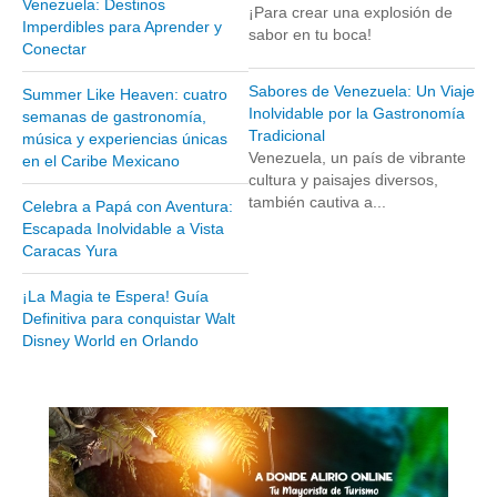
Venezuela: Destinos
¡Para crear una explosión de
Museos y otros sitios de interés en Amazonas
Imperdibles para Aprender y
sabor en tu boca!
Conectar
Museos y otros sitios de interés en Anzoátegui
Museos y otros sitios de interés en Aragua
Sabores de Venezuela: Un Viaje
Summer Like Heaven: cuatro
Inolvidable por la Gastronomía
semanas de gastronomía,
Museos y otros sitios de interés en Bolívar
Tradicional
música y experiencias únicas
Museos y otros sitios de interés en Falcón
Venezuela, un país de vibrante
en el Caribe Mexicano
cultura y paisajes diversos,
Museos y otros sitios de interés en Sucre
también cautiva a...
Celebra a Papá con Aventura:
Puerto La Cruz
Escapada Inolvidable a Vista
Caracas Yura
Destinos Turísticos
¡La Magia te Espera! Guía
Noticias turísticas
Definitiva para conquistar Walt
Disney World en Orlando
Gastronomía
Cocinando a mi manera
Servicios
Diseño de Websites