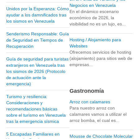
Negocios en Venezuela
Unidos por la Esperanza: Cómo
Parque Nacional Sierra Nevada
En el dinámico escenario
ayudar a los damnificados tras
económico de 2026, la
Parque Nacional Cinaruco-Capanaparo
los sismos en Venezuela
visibilidad no es un lujo, es...
Parque Nacional Parima-Tapirapeco
Senderismo Responsable: Guía
Parque Nacional Jaua-Sarisariñama
Hosting / Alojamiento para
de Seguridad en Tiempos de
Websites
Recuperación
Ecoturismo en Venezuela
Ofrecemos servicios de hosting
Montañas y Llanos
(alojamiento) para sitios web de
Guía de seguridad para turistas
empresas...
extranjeros en Venezuela tras
Zona Costera Venezolana
los sismos de 2026 (Protocolo
Amazonas
de actuación ante la
emergencia)
Barlovento
Gastronomía
Delta Amacuro
Turismo y resiliencia:
Arroz con calamares
Consideraciones y
Estado Sucre
Para nuestro arroz con
recomendaciones básicas
calamares vamos a utilizar el
sobre el turismo en Venezuela
La Colonia Tovar
arroz bomba, el cual es...
tras la emergencia sísmica
La Gran Sabana
5 Escapadas Familiares en
Mérida
Mousse de Chocolate Molecular