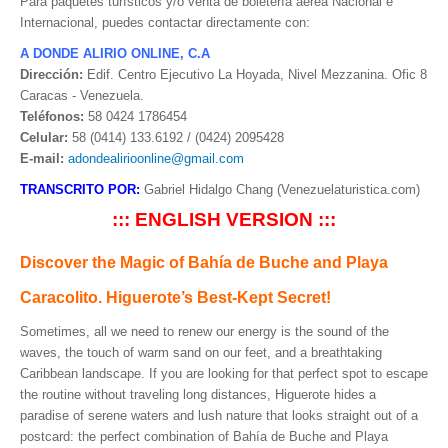
Para paquetes turísticos y/o venta de boletería aérea Nacional e
Internacional, puedes contactar directamente con:
A DONDE ALIRIO ONLINE, C.A
Dirección:
Edif. Centro Ejecutivo La Hoyada, Nivel Mezzanina. Ofic 8
Caracas - Venezuela.
Teléfonos:
58 0424 1786454
Celular:
58 (0414) 133.6192 / (0424) 2095428
E-mail:
adondealirioonline@gmail.com
TRANSCRITO POR:
Gabriel Hidalgo Chang (Venezuelaturistica.com)
::: ENGLISH VERSION :::
Discover the Magic of Bahía de Buche and Playa
Caracolito. Higuerote’s Best-Kept Secret!
Sometimes, all we need to renew our energy is the sound of the
waves, the touch of warm sand on our feet, and a breathtaking
Caribbean landscape. If you are looking for that perfect spot to escape
the routine without traveling long distances, Higuerote hides a
paradise of serene waters and lush nature that looks straight out of a
postcard: the perfect combination of Bahía de Buche and Playa