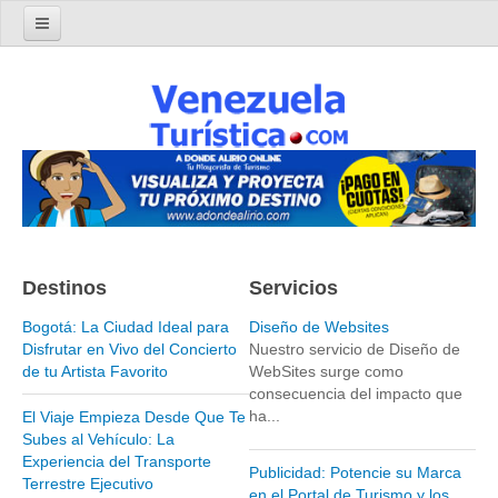
Home
Turismo en Venezuela
Parques Nacionales de Venezuela
Parque Nacional Archipiélago Los Roques
Parque Nacional Canaima
El Salto Angel
Destinos
Servicios
Parque Nacional Henri Pittier y Choroní
Parque Nacional La Cueva del Guácharo
Bogotá: La Ciudad Ideal para
Diseño de Websites
Disfrutar en Vivo del Concierto
Nuestro servicio de Diseño de
Parque Nacional Laguna de Tacarigua
de tu Artista Favorito
WebSites surge como
consecuencia del impacto que
Parque Nacional Los Médanos de Coro
ha...
El Viaje Empieza Desde Que Te
Parque Nacional Mochima
Subes al Vehículo: La
Experiencia del Transporte
Parque Nacional Morrocoy
Publicidad: Potencie su Marca
Terrestre Ejecutivo
en el Portal de Turismo y los
Parque Nacional Península de Paria