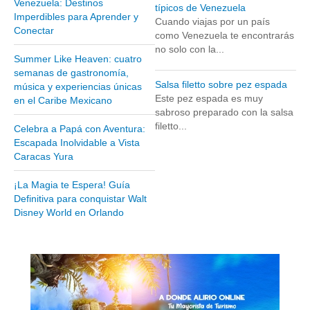
Venezuela: Destinos
típicos de Venezuela
Museos y otros sitios de interés en Amazonas
Imperdibles para Aprender y
Cuando viajas por un país
Conectar
Museos y otros sitios de interés en Anzoátegui
como Venezuela te encontrarás
no solo con la...
Museos y otros sitios de interés en Aragua
Summer Like Heaven: cuatro
semanas de gastronomía,
Museos y otros sitios de interés en Bolívar
Salsa filetto sobre pez espada
música y experiencias únicas
Museos y otros sitios de interés en Falcón
Este pez espada es muy
en el Caribe Mexicano
sabroso preparado con la salsa
Museos y otros sitios de interés en Sucre
filetto...
Celebra a Papá con Aventura:
Puerto La Cruz
Escapada Inolvidable a Vista
Caracas Yura
Destinos Turísticos
¡La Magia te Espera! Guía
Noticias turísticas
Definitiva para conquistar Walt
Disney World en Orlando
Gastronomía
Cocinando a mi manera
Servicios
Diseño de Websites