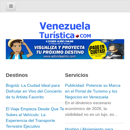
Home
Turismo en Venezuela
Parques Nacionales de Venezuela
Parque Nacional Archipiélago Los Roques
Parque Nacional Canaima
El Salto Angel
Destinos
Servicios
Parque Nacional Henri Pittier y Choroní
Parque Nacional La Cueva del Guácharo
Bogotá: La Ciudad Ideal para
Publicidad: Potencie su Marca
Disfrutar en Vivo del Concierto
en el Portal de Turismo y los
Parque Nacional Laguna de Tacarigua
de tu Artista Favorito
Negocios en Venezuela
En el dinámico escenario
Parque Nacional Los Médanos de Coro
económico de 2026, la
El Viaje Empieza Desde Que Te
Parque Nacional Mochima
visibilidad no es un lujo, es...
Subes al Vehículo: La
Experiencia del Transporte
Parque Nacional Morrocoy
Terrestre Ejecutivo
Hosting / Alojamiento para
Parque Nacional Península de Paria