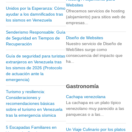
Websites
Unidos por la Esperanza: Cómo
Parque Nacional Sierra Nevada
Ofrecemos servicios de hosting
ayudar a los damnificados tras
(alojamiento) para sitios web de
Parque Nacional Cinaruco-Capanaparo
los sismos en Venezuela
empresas...
Parque Nacional Parima-Tapirapeco
Senderismo Responsable: Guía
Parque Nacional Jaua-Sarisariñama
Diseño de Websites
de Seguridad en Tiempos de
Nuestro servicio de Diseño de
Recuperación
Ecoturismo en Venezuela
WebSites surge como
Montañas y Llanos
consecuencia del impacto que
Guía de seguridad para turistas
ha...
extranjeros en Venezuela tras
Zona Costera Venezolana
los sismos de 2026 (Protocolo
Amazonas
de actuación ante la
emergencia)
Barlovento
Gastronomía
Delta Amacuro
Turismo y resiliencia:
Cachapa venezolana
Consideraciones y
Estado Sucre
La cachapa es un plato típico
recomendaciones básicas
venezolano muy parecido a las
sobre el turismo en Venezuela
La Colonia Tovar
panquecas o a las...
tras la emergencia sísmica
La Gran Sabana
5 Escapadas Familiares en
Mérida
Un Viaje Culinario por los platos