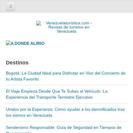
Home
Turismo en Venezuela
Parques Nacionales de Venezuela
Parque Nacional Archipiélago Los Roques
Parque Nacional Canaima
Destinos
El Salto Angel
Bogotá: La Ciudad Ideal para Disfrutar en Vivo del Concierto de
Parque Nacional Henri Pittier y Choroní
tu Artista Favorito
Parque Nacional La Cueva del Guácharo
El Viaje Empieza Desde Que Te Subes al Vehículo: La
Parque Nacional Laguna de Tacarigua
Experiencia del Transporte Terrestre Ejecutivo
Parque Nacional Los Médanos de Coro
Unidos por la Esperanza: Cómo ayudar a los damnificados tras
Parque Nacional Mochima
los sismos en Venezuela
Parque Nacional Morrocoy
Senderismo Responsable: Guía de Seguridad en Tiempos de
Parque Nacional Península de Paria