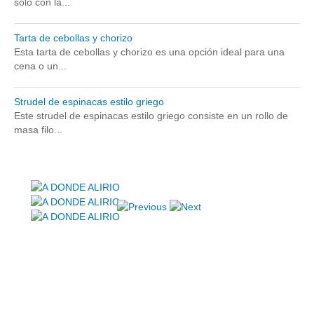
solo con la...
Hosting / Alojamiento para Websites
Publicidad
Tarta de cebollas y chorizo
Tienda en línea
Esta tarta de cebollas y chorizo es una opción ideal para una
cena o un...
Strudel de espinacas estilo griego
Este strudel de espinacas estilo griego consiste en un rollo de
masa filo...