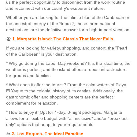
us the perfect opportunity to disconnect from the work routine
and reconnect with our country's exuberant nature.
Whether you are looking for the infinite blue of the Caribbean or
the ancestral energy of the *tepuis*, these three national
destinations are the definitive answer for a high-impact vacation.
🏖️
1. Margarita Island: The Classic That Never Fails
If you are looking for variety, shopping, and comfort, the "Pearl
of the Caribbean" is your destination.
* Why go during the Labor Day weekend? It is the ideal time; the
weather is perfect, and the island offers a robust infrastructure
for groups and families.
* What does it offer the tourist? From the calm waters of Playa
El Yaque to the colonial history of its castles. Additionally, the
gastronomic offer and shopping centers are the perfect
complement for relaxation.
* How to enjoy it: Opt for 4-day, 3-night packages. Margarita
allows for a flexible budget with "all-inclusive" and/or "breakfast
only" options that adapt to your requirements.
🚤
2. Los Roques: The Ideal Paradise