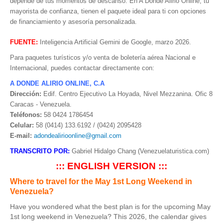
depende de tus momentos de descanso. En A Donde Alirio Online, tu
mayorista de confianza, tienen el paquete ideal para ti con opciones
de financiamiento y asesoría personalizada.
FUENTE:
Inteligencia Artificial Gemini de Google, marzo 2026.
Para paquetes turísticos y/o venta de boletería aérea Nacional e
Internacional, puedes contactar directamente con:
A DONDE ALIRIO ONLINE, C.A
Dirección:
Edif. Centro Ejecutivo La Hoyada, Nivel Mezzanina. Ofic 8
Caracas - Venezuela.
Teléfonos:
58 0424 1786454
Celular:
58 (0414) 133.6192 / (0424) 2095428
E-mail:
adondealirioonline@gmail.com
TRANSCRITO POR:
Gabriel Hidalgo Chang (Venezuelaturistica.com)
::: ENGLISH VERSION :::
Where to travel for the May 1st Long Weekend in
Venezuela?
Have you wondered what the best plan is for the upcoming May
1st long weekend in Venezuela? This 2026, the calendar gives