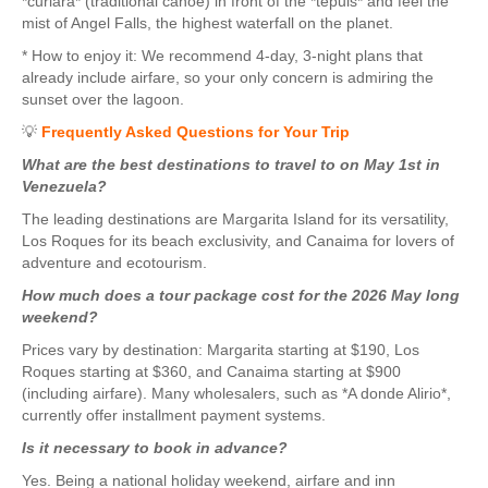
*curiara* (traditional canoe) in front of the *tepuis* and feel the
mist of Angel Falls, the highest waterfall on the planet.
* How to enjoy it: We recommend 4-day, 3-night plans that
already include airfare, so your only concern is admiring the
sunset over the lagoon.
💡
Frequently Asked Questions for Your Trip
What are the best destinations to travel to on May 1st in
Venezuela?
The leading destinations are Margarita Island for its versatility,
Los Roques for its beach exclusivity, and Canaima for lovers of
adventure and ecotourism.
How much does a tour package cost for the 2026 May long
weekend?
Prices vary by destination: Margarita starting at $190, Los
Roques starting at $360, and Canaima starting at $900
(including airfare). Many wholesalers, such as *A donde Alirio*,
currently offer installment payment systems.
Is it necessary to book in advance?
Yes. Being a national holiday weekend, airfare and inn