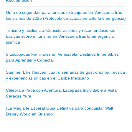
Recuperación
Parque Nacional Sierra Nevada
Guía de seguridad para turistas extranjeros en Venezuela tras
Parque Nacional Cinaruco-Capanaparo
los sismos de 2026 (Protocolo de actuación ante la emergencia)
Parque Nacional Parima-Tapirapeco
Turismo y resiliencia: Consideraciones y recomendaciones
Parque Nacional Jaua-Sarisariñama
básicas sobre el turismo en Venezuela tras la emergencia
sísmica
Ecoturismo en Venezuela
5 Escapadas Familiares en Venezuela: Destinos Imperdibles
Montañas y Llanos
para Aprender y Conectar
Zona Costera Venezolana
Summer Like Heaven: cuatro semanas de gastronomía, música
Amazonas
y experiencias únicas en el Caribe Mexicano
Barlovento
Celebra a Papá con Aventura: Escapada Inolvidable a Vista
Delta Amacuro
Caracas Yura
Estado Sucre
¡La Magia te Espera! Guía Definitiva para conquistar Walt
La Colonia Tovar
Disney World en Orlando
La Gran Sabana
Mérida