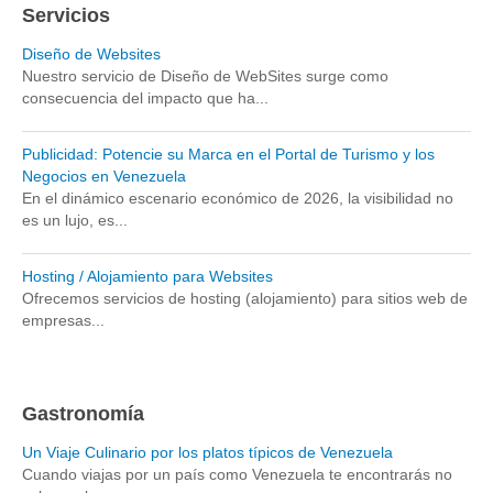
Servicios
Museos y otros sitios de interés en Amazonas
Museos y otros sitios de interés en Anzoátegui
Diseño de Websites
Nuestro servicio de Diseño de WebSites surge como
Museos y otros sitios de interés en Aragua
consecuencia del impacto que ha...
Museos y otros sitios de interés en Bolívar
Museos y otros sitios de interés en Falcón
Publicidad: Potencie su Marca en el Portal de Turismo y los
Negocios en Venezuela
Museos y otros sitios de interés en Sucre
En el dinámico escenario económico de 2026, la visibilidad no
es un lujo, es...
Puerto La Cruz
Destinos Turísticos
Hosting / Alojamiento para Websites
Ofrecemos servicios de hosting (alojamiento) para sitios web de
Noticias turísticas
empresas...
Gastronomía
Cocinando a mi manera
Gastronomía
Servicios
Un Viaje Culinario por los platos típicos de Venezuela
Diseño de Websites
Cuando viajas por un país como Venezuela te encontrarás no