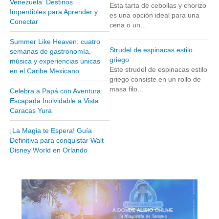
Venezuela: Destinos
Esta tarta de cebollas y chorizo
Museos y otros sitios de interés en Amazonas
Imperdibles para Aprender y
es una opción ideal para una
Conectar
Museos y otros sitios de interés en Anzoátegui
cena o un...
Museos y otros sitios de interés en Aragua
Summer Like Heaven: cuatro
Strudel de espinacas estilo
semanas de gastronomía,
Museos y otros sitios de interés en Bolívar
griego
música y experiencias únicas
Museos y otros sitios de interés en Falcón
Este strudel de espinacas estilo
en el Caribe Mexicano
griego consiste en un rollo de
Museos y otros sitios de interés en Sucre
masa filo...
Celebra a Papá con Aventura:
Puerto La Cruz
Escapada Inolvidable a Vista
Caracas Yura
Destinos Turísticos
¡La Magia te Espera! Guía
Noticias turísticas
Definitiva para conquistar Walt
Disney World en Orlando
Gastronomía
Cocinando a mi manera
Servicios
Diseño de Websites