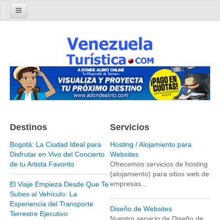
Home
Turismo en Venezuela
Parques Nacionales de Venezuela
Parque Nacional Archipiélago Los Roques
Parque Nacional Canaima
El Salto Angel
Destinos
Servicios
Parque Nacional Henri Pittier y Choroní
Parque Nacional La Cueva del Guácharo
Bogotá: La Ciudad Ideal para
Hosting / Alojamiento para
Disfrutar en Vivo del Concierto
Websites
Parque Nacional Laguna de Tacarigua
de tu Artista Favorito
Ofrecemos servicios de hosting
(alojamiento) para sitios web de
Parque Nacional Los Médanos de Coro
empresas...
El Viaje Empieza Desde Que Te
Parque Nacional Mochima
Subes al Vehículo: La
Experiencia del Transporte
Parque Nacional Morrocoy
Diseño de Websites
Terrestre Ejecutivo
Nuestro servicio de Diseño de
Parque Nacional Península de Paria