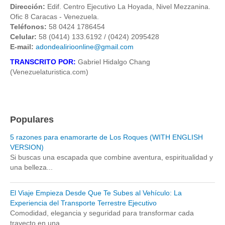
Dirección:
Edif. Centro Ejecutivo La Hoyada, Nivel Mezzanina.
Ofic 8 Caracas - Venezuela.
Teléfonos:
58 0424 1786454
Celular:
58 (0414) 133.6192 / (0424) 2095428
E-mail:
adondealirioonline@gmail.com
TRANSCRITO POR:
Gabriel Hidalgo Chang
(Venezuelaturistica.com)
Populares
5 razones para enamorarte de Los Roques (WITH ENGLISH
VERSION)
Si buscas una escapada que combine aventura, espiritualidad y
una belleza...
El Viaje Empieza Desde Que Te Subes al Vehículo: La
Experiencia del Transporte Terrestre Ejecutivo
Comodidad, elegancia y seguridad para transformar cada
trayecto en una...