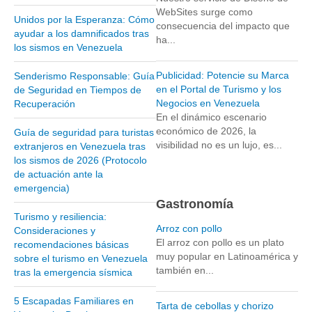
WebSites surge como
Unidos por la Esperanza: Cómo
Parque Nacional Sierra Nevada
consecuencia del impacto que
ayudar a los damnificados tras
ha...
Parque Nacional Cinaruco-Capanaparo
los sismos en Venezuela
Parque Nacional Parima-Tapirapeco
Publicidad: Potencie su Marca
Senderismo Responsable: Guía
Parque Nacional Jaua-Sarisariñama
en el Portal de Turismo y los
de Seguridad en Tiempos de
Negocios en Venezuela
Recuperación
Ecoturismo en Venezuela
En el dinámico escenario
Montañas y Llanos
económico de 2026, la
Guía de seguridad para turistas
visibilidad no es un lujo, es...
extranjeros en Venezuela tras
Zona Costera Venezolana
los sismos de 2026 (Protocolo
Amazonas
de actuación ante la
emergencia)
Barlovento
Gastronomía
Delta Amacuro
Turismo y resiliencia:
Arroz con pollo
Consideraciones y
Estado Sucre
El arroz con pollo es un plato
recomendaciones básicas
muy popular en Latinoamérica y
sobre el turismo en Venezuela
La Colonia Tovar
también en...
tras la emergencia sísmica
La Gran Sabana
5 Escapadas Familiares en
Mérida
Tarta de cebollas y chorizo