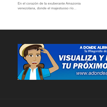
En el corazón de la exuberante Amazonia
venezolana, donde el majestuoso río...