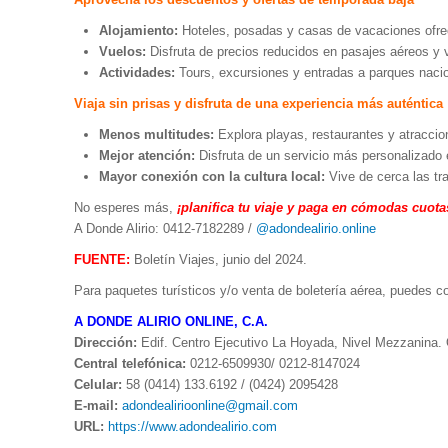
Alojamiento:
Hoteles, posadas y casas de vacaciones ofre
Vuelos:
Disfruta de precios reducidos en pasajes aéreos y v
Actividades:
Tours, excursiones y entradas a parques naci
Viaja sin prisas y disfruta de una experiencia más auténtica
Menos multitudes:
Explora playas, restaurantes y atraccion
Mejor atención:
Disfruta de un servicio más personalizado e
Mayor conexión con la cultura local:
Vive de cerca las tra
No esperes más,
¡planifica tu viaje y paga en cómodas cuot
A Donde Alirio: 0412-7182289 /
@adondealirio.online
FUENTE:
Boletín Viajes, junio del 2024.
Para paquetes turísticos y/o venta de boletería aérea, puedes c
A DONDE ALIRIO ONLINE, C.A.
Dirección:
Edif. Centro Ejecutivo La Hoyada, Nivel Mezzanina. 
Central telefónica:
0212-6509930/ 0212-8147024
Celular:
58 (0414) 133.6192 / (0424) 2095428
E-mail:
adondealirioonline@gmail.com
URL:
https://www.adondealirio.com