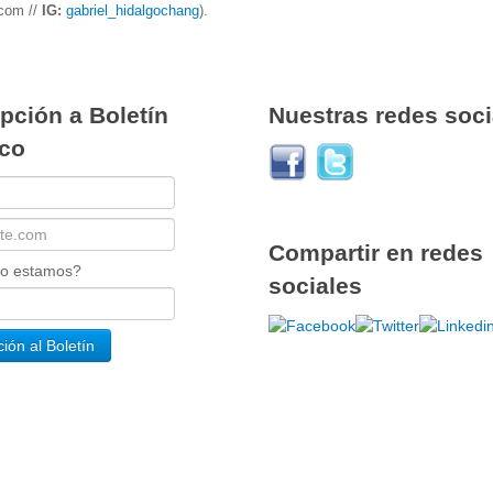
.com //
IG:
gabriel_hidalgochang
).
pción a Boletín
Nuestras redes soci
ico
Compartir en redes
ño estamos?
sociales