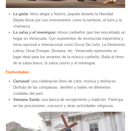
Museos y otros sitios de interés en Amazonas
Museos y otros sitios de interés en Anzoátegui
L
a gaita:
ritmo alegre y festivo, popular durante la Navidad.
Déjate llevar por sus instrumentos como la tambora, el furro y la
Museos y otros sitios de interés en Aragua
charrasca.
Museos y otros sitios de interés en Bolívar
La salsa y el merengue:
ritmos caribeños que han encontrado un
hogar en Venezuela. Cpn exponentes de reconocida trayectoria y
Museos y otros sitios de interés en Falcón
fama nacional e internacional como Oscar De León, La Dimensión
Museos y otros sitios de interés en Sucre
Latina, Omar Enrique, Diveana, etc. Venezuela representa un
lugar ideal para los amantes de la música caribeña. Baila al ritmo
Puerto La Cruz
de la salsa brava, la salsa casino y el merengue.
Destinos Turísticos
Festividades:
Carnaval:
una celebración llena de color, música y disfraces.
Noticias turísticas
Disfruta de las comparsas, desfiles y bailes en diferentes
Gastronomía
ciudades del país.
Semana Santa:
una época de recogimiento y tradición. Participa
Cocinando a mi manera
en las procesiones, viacrucis y otras actividades religiosas.
Servicios
Diseño de Websites