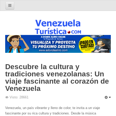
Home
Turismo en Venezuela
Parques Nacionales de Venezuela
Parque Nacional Archipiélago Los Roques
Parque Nacional Canaima
El Salto Angel
Descubre la cultura y
Parque Nacional Henri Pittier y Choroní
tradiciones venezolanas: Un
Parque Nacional La Cueva del Guácharo
viaje fascinante al corazón de
Parque Nacional Laguna de Tacarigua
Venezuela
Parque Nacional Los Médanos de Coro
Visto: 28661
Parque Nacional Mochima
Parque Nacional Morrocoy
Venezuela, un país vibrante y lleno de color, te invita a un viaje
fascinante por su rica cultura y tradiciones. Desde la música
Parque Nacional Península de Paria