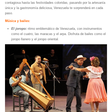
contagiosa hasta las festividades coloridas, pasando por la artesanía
Parque Nacional Sierra Nevada
única y la gastronomía deliciosa, Venezuela te sorprenderá en cada
paso.
Parque Nacional Cinaruco-Capanaparo
Música y bailes:
Parque Nacional Parima-Tapirapeco
El joropo:
ritmo emblemático de Venezuela, con instrumentos
Parque Nacional Jaua-Sarisariñama
como el cuatro, las maracas y el arpa. Disfruta de bailes como el
Ecoturismo en Venezuela
joropo llanero y el joropo oriental.
Montañas y Llanos
Zona Costera Venezolana
Amazonas
Barlovento
Delta Amacuro
Estado Sucre
La Colonia Tovar
La Gran Sabana
Mérida