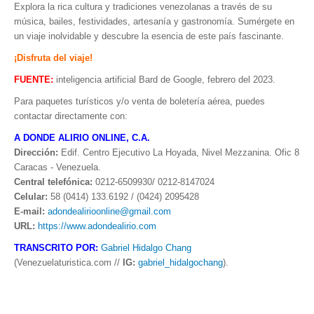
Explora la rica cultura y tradiciones venezolanas a través de su
música, bailes, festividades, artesanía y gastronomía. Sumérgete en
un viaje inolvidable y descubre la esencia de este país fascinante.
¡Disfruta del viaje!
FUENTE:
inteligencia artificial Bard de Google, febrero del 2023.
Para paquetes turísticos y/o venta de boletería aérea, puedes
contactar directamente con:
A DONDE ALIRIO ONLINE, C.A.
Dirección:
Edif. Centro Ejecutivo La Hoyada, Nivel Mezzanina. Ofic 8
Caracas - Venezuela.
Central telefónica:
0212-6509930/ 0212-8147024
Celular:
58 (0414) 133.6192 / (0424) 2095428
E-mail:
adondealirioonline@gmail.com
URL:
https://www.adondealirio.com
TRANSCRITO POR:
Gabriel Hidalgo Chang
(Venezuelaturistica.com //
IG:
gabriel_hidalgochang
).